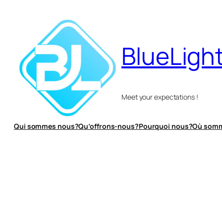
Aller
au
contenu
BlueLight
Meet your expectations !
Qui sommes nous?
Qu’offrons-nous?
Pourquoi nous?
Où somm